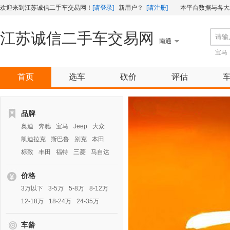
欢迎来到江苏诚信二手车交易网！
[请登录]
新用户？
[请注册]
本平台数据与各大二
江苏诚信二手车交易网
南通
宝马
首页
选车
砍价
评估
品牌
奥迪
奔驰
宝马
Jeep
大众
凯迪拉克
斯巴鲁
别克
本田
标致
丰田
福特
三菱
马自达
价格
3万以下
3-5万
5-8万
8-12万
12-18万
18-24万
24-35万
车龄