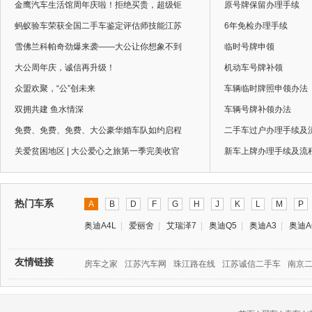
金鹰汽车生活馆周年庆啦！拒绝买贵，超级钜
原号牌保留办理手续
蚂蚁验车荣获全国二手车鉴定评估师技能江苏
6年免检办理手续
雪佛兰科帕奇劲爆来袭——大公让你想象不到
临时号牌申领
大公周年庆，诚信再升级！
机动车号牌补领
众盟欢聚，“公”创未来
车辆临时牌照申领办法
双拥共建 鱼水情深
车辆号牌补领办法
免费、免费、免费、大公豪华婚车队如约启程
二手车过户办理手续及
关爱贫困地区 | 大公爱心之旅第一季完美收官
新车上牌办理手续及流
热门车系
A
B
D
F
G
H
J
K
L
M
P
奥迪A4L
|
爱丽舍
|
艾瑞泽7
|
奥迪Q5
|
奥迪A3
|
奥迪A
友情链接
房车之家
江苏汽车网
珠江路在线
江苏诚信二手车
南京