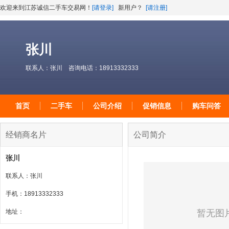
欢迎来到江苏诚信二手车交易网！
[请登录]
新用户？
[请注册]
张川
联系人：张川 咨询电话：18913332333
首页
二手车
公司介绍
促销信息
购车问答
经销商名片
公司简介
张川
联系人：张川
手机：18913332333
地址：
暂无图