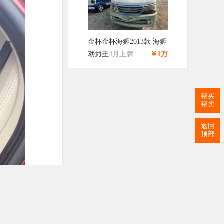
金杯金杯海狮2013款 海狮
动力王
2013年4月上牌
￥1万
帮买
帮卖
返回
顶部