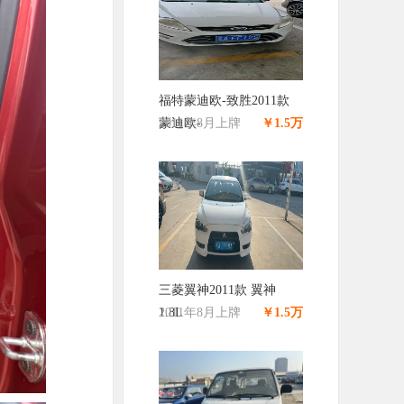
福特蒙迪欧-致胜2011款
蒙迪欧-
2011年8月上牌
￥1.5万
三菱翼神2011款 翼神
1.8L
2011年8月上牌
￥1.5万