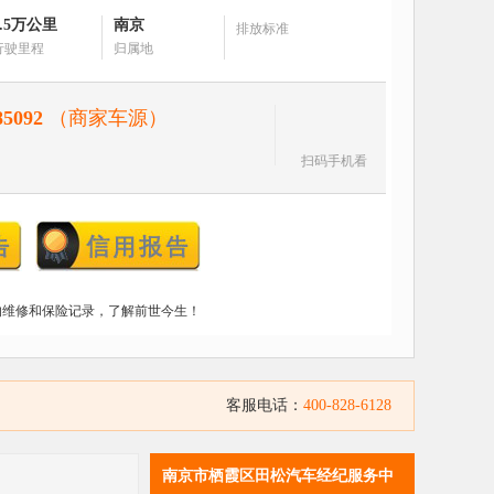
6.5万公里
南京
排放标准
行驶里程
归属地
85092
（商家车源）
扫码手机看
的维修和保险记录，了解前世今生！
客服电话：
400-828-6128
南京市栖霞区田松汽车经纪服务中