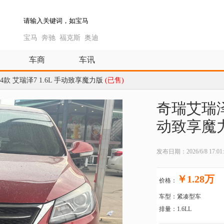
宝马
奔驰
福克斯
奥迪
车商
车讯
4款 艾瑞泽7 1.6L 手动致享魔力版
(已售)
奇瑞艾瑞泽7
动致享魔
发布日期：2026/6/8 17:01:
￥1.28万
价格：
车型：紧凑型车
排量：1.6LL