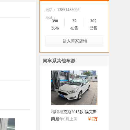
心
13851485092
电话：
地址：
390
25
365
发布
在售
已售
进入商家店铺
同车系其他车源
福特福克斯2015款 福克斯
两厢
2016年6月上牌
￥5万