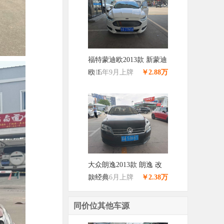
福特蒙迪欧2013款 新蒙迪
欧 1.
2015年9月上牌
￥2.88万
大众朗逸2013款 朗逸 改
款经典
2017年6月上牌
￥2.38万
同价位其他车源