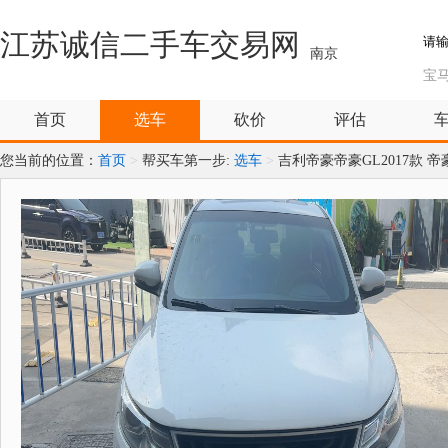
江苏诚信二手车交易网
南京
宝
首页
选车
砍价
评估
您当前的位置：
首页
>
帮买车第一步:
选车
>
吉利帝豪帝豪GL2017款 帝豪