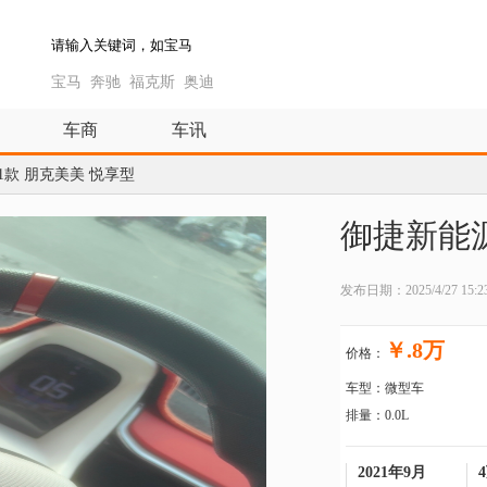
宝马
奔驰
福克斯
奥迪
车商
车讯
1款 朋克美美 悦享型
御捷新能源
发布日期：2025/4/27 15:23
￥.8万
价格：
车型：微型车
排量：0.0L
2021年9月