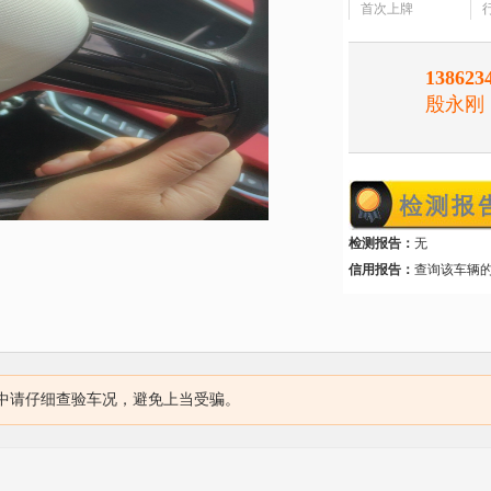
首次上牌
138623
殷永刚
检测报告：
无
信用报告：
查询该车辆
中请仔细查验车况，避免上当受骗。