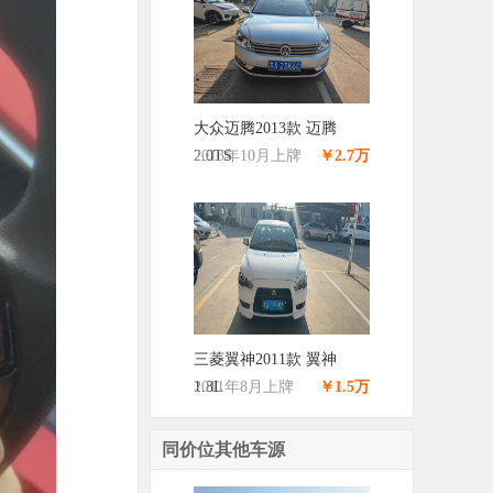
大众迈腾2013款 迈腾
2.0TS
2013年10月上牌
￥2.7万
三菱翼神2011款 翼神
1.8L
2011年8月上牌
￥1.5万
同价位其他车源