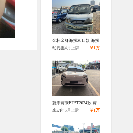
金杯金杯海狮2013款 海狮
动力王
2013年4月上牌
￥1万
蔚来蔚来ET5T2024款 蔚
来ET
2024年6月上牌
￥1万