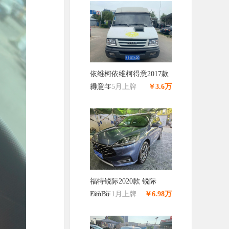
依维柯依维柯得意2017款
得意 T
2017年5月上牌
￥3.6万
福特锐际2020款 锐际
EcoBo
2021年1月上牌
￥6.98万