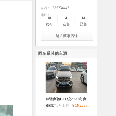
13862344421
电话：
地址：
18
4
14
发布
在售
已售
进入商家店铺
同车系其他车源
奔驰奔驰GLC级2020款 奔
驰GL
2026年8月上牌
￥16.28万