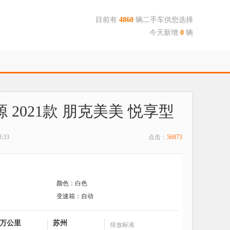
目前有
4860
辆二手车供您选择
今天新增
0
辆
 2021款 朋克美美 悦享型
:33
点击：
56873
颜色：白色
变速箱：自动
4万公里
苏州
排放标准